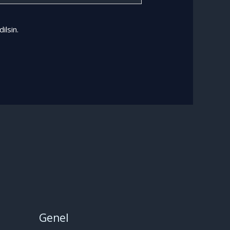
i
ilsin.
Genel