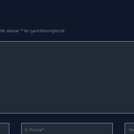
kli alanlar
*
ile işaretlenmişlerdir
E-
We