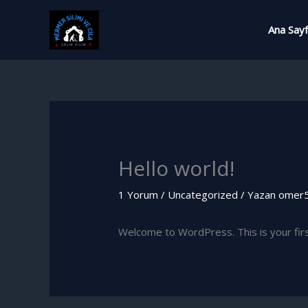
İçeriğe
atla
Ana Say
Hello world!
1 Yorum
/
Uncategorized
/ Yazan
omer5
Welcome to WordPress. This is your first 