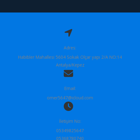
Adres:
Habibler Mahallesi 5604 Sokak Olçar yapı 2/A NO:14
Antalya/Kepez​
Email:
omer5647@icloud.com
İletişim No:
05349825647
05368780740